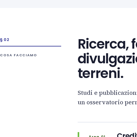
Ricerca, 
§ 02
divulgaz
COSA FACCIAMO
terreni.
Studi e pubblicazion
un osservatorio per
Credi
Area 01