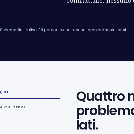
contrattuale: nessuno 
Schema illustrativo. È il percorso che raccontiamo nei nostri corsi.
Quattro m
§ 01
problema
A CHI SERVE
lati.