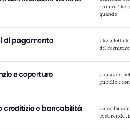
sconto. Che 
quando.
i di pagamento
Che effetto ha
del fornitore
zie e coperture
Cauzioni, pol
pubblici: com
o creditizio e bancabilità
Come banche 
cosa rende fi