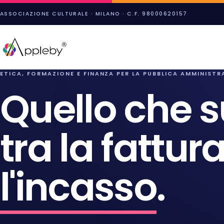
ASSOCIAZIONE CULTURALE · MILANO · C.F. 98000620157
ETICA, FORMAZIONE E FINANZA PER LA PUBBLICA AMMINISTR
Quello che 
tra la fattura
l'incasso
.