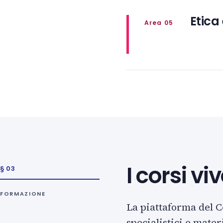
Etica
Area 05
I corsi v
§ 03
FORMAZIONE
La piattaforma del C
specialistici e mater