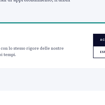
AC
 con lo stesso rigore delle nostre
ES
oi tempi.