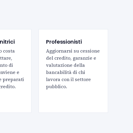
itrici
Professionisti
o costa
Aggiornarsi su cessione
ttare,
del credito, garanzie e
nto di
valutazione della
onviene e
bancabilità di chi
e preparati
lavora con il settore
credito.
pubblico.