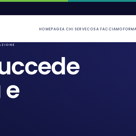
HOMEPAGE
A CHI SERVE
COSA FACCIAMO
FORM
AZIONE
succede
 e